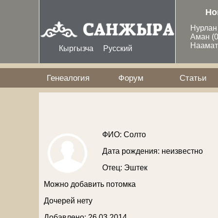
Перейти к основному содержанию
Но
Нурла
Аман
(
Наама
Кыргызча
Русский
Генеалогия
Форум
Статьи
ФИО: Солто
Дата рождения: неизвестно
Отец:
Эштек
Можно добавить потомка
Дочерей нету
Добавлено: 26 03 2014