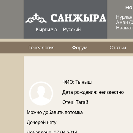
Перейти к основному содержанию
Но
Нурла
Аман
(
Наама
Кыргызча
Русский
Генеалогия
Форум
Статьи
ФИО: Тыныш
Дата рождения: неизвестно
Отец:
Тагай
Можно добавить потомка
Дочерей нету
Добавлено: 07 04 2014