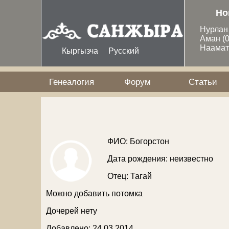
Перейти к основному содержанию
Но
Нурла
Аман
(
Наама
Кыргызча
Русский
Генеалогия
Форум
Статьи
ФИО: Богорстон
Дата рождения: неизвестно
Отец:
Тагай
Можно добавить потомка
Дочерей нету
Добавлено: 24 03 2014