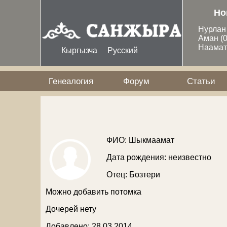
Перейти к основному содержанию
Но
Нурла
Аман
(
Наама
Кыргызча
Русский
Генеалогия
Форум
Статьи
ФИО: Шыкмаамат
Дата рождения: неизвестно
Отец:
Бозтери
Можно добавить потомка
Дочерей нету
Добавлено: 28 03 2014