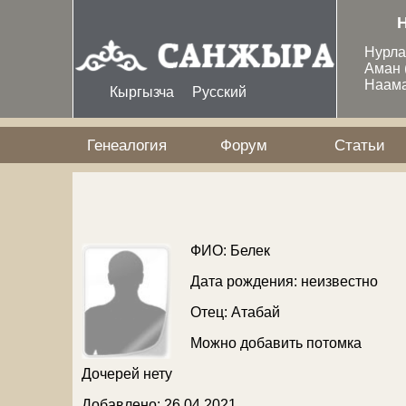
Перейти к основному содержанию
Нурл
Аман
Наам
Кыргызча
Русский
Генеалогия
Форум
Статьи
ФИО: Белек
Дата рождения: неизвестно
Отец:
Атабай
Можно добавить потомка
Дочерей нету
Добавлено: 26 04 2021