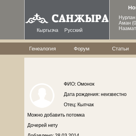
Перейти к основному содержанию
Но
Нурла
Аман
(
Наама
Кыргызча
Русский
Генеалогия
Форум
Статьи
ФИО: Омонок
Дата рождения: неизвестно
Отец:
Кыпчак
Можно добавить потомка
Дочерей нету
Добавлено: 28 03 2014