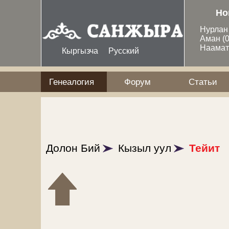
Перейти к основному содержанию
Но
Нурла
Аман
(
Наама
Кыргызча
Русский
Генеалогия
Форум
Статьи
Долон Бий
Кызыл уул
Тейит