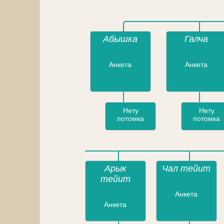
Абышка
Галча
Анкета
Анкета
Нету
Нету
потомка
потомка
Арык
Чал тейит
тейит
Анкета
Анкета