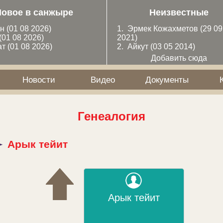
Новое в санжыре
Неизвестные
ан
(01 08 2026)
1.
Эрмек Кожахметов
(29 09
(01 08 2026)
2021)
ат
(01 08 2026)
2.
Айкут
(03 05 2014)
Добавить сюда
Новости
Видео
Документы
Генеалогия
Арык тейит
Арык тейит