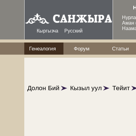
Перейти к основному содержанию
Нурл
Аман
Наам
Кыргызча
Русский
Генеалогия
Форум
Статьи
Долон Бий
Кызыл уул
Тейит