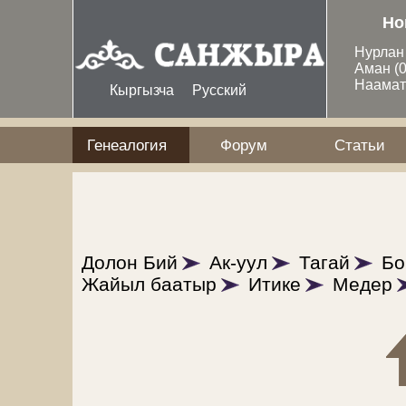
Перейти к основному содержанию
Но
Нурла
Аман
(
Наама
Кыргызча
Русский
Генеалогия
Форум
Статьи
Долон Бий
Ак-уул
Тагай
Бо
Жайыл баатыр
Итике
Медер