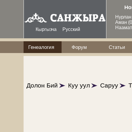
Перейти к основному содержанию
Но
Нурла
Аман
(
Наама
Кыргызча
Русский
Генеалогия
Форум
Статьи
Долон Бий
Куу уул
Саруу
Т