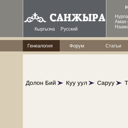
Перейти к основному содержанию
Нурл
Аман
Наам
Кыргызча
Русский
Генеалогия
Форум
Статьи
Долон Бий
Куу уул
Саруу
Т