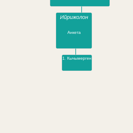
Ийрижолон
Анкета
1.
Кычымерген