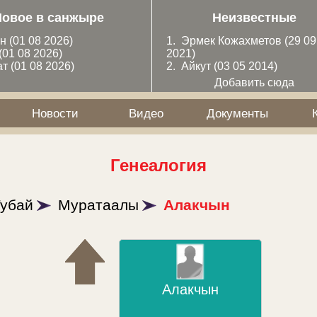
Новое в санжыре
Неизвестные
ан
(01 08 2026)
1.
Эрмек Кожахметов
(29 09
(01 08 2026)
2021)
ат
(01 08 2026)
2.
Айкут
(03 05 2014)
Добавить сюда
Новости
Видео
Документы
Генеалогия
убай
Муратаалы
Алакчын
Алакчын