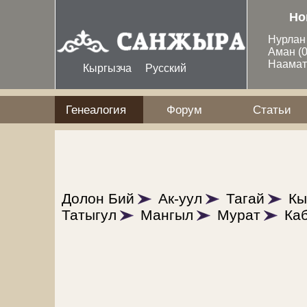
Перейти к основному содержанию
Но
Нурла
Аман
(
Наама
Кыргызча
Русский
Генеалогия
Форум
Статьи
Долон Бий
Ак-уул
Тагай
Кы
Татыгул
Мангыл
Мурат
Ка