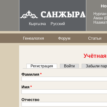
Перейти к основному содержанию
Но
Нурла
Аман
(
Наама
Кыргызча
Русский
Генеалогия
Форум
Статьи
Учётная
Регистрация
(активная вкладка)
Войти
Забыли пар
Главные вкладки
Фамилия
*
Имя
*
Отчество