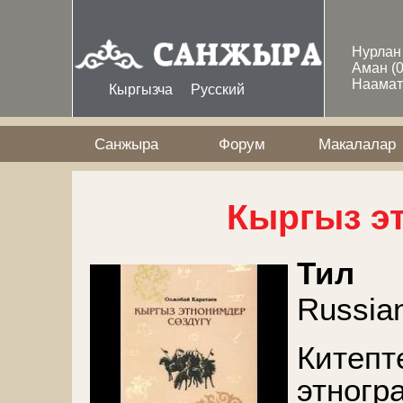
Skip to main content
Нурла
Аман
(
Наама
Кыргызча
Русский
Санжыра
Форум
Макалалар
Кыргыз э
Тил
Russia
Китепт
этногр