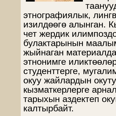
таануу
этнографиялык, линг
изилдөөгө алынган. 
чет жердик илимпозд
булактарынын маалым
жыйнаган материалда
этнонимге иликтөөлөр
студенттерге, мугали
окуу жайлардын окут
кызматкерлерге арна
тарыхын аздектеп оку
калтырбайт.