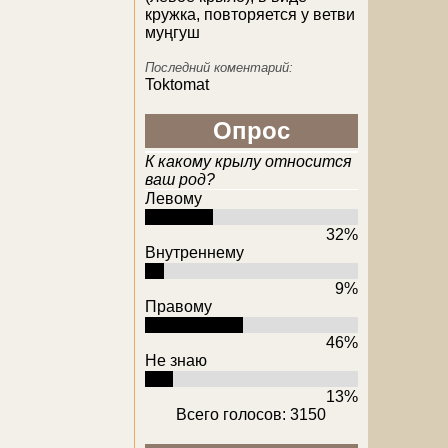
кружка, повторяется у ветви
муңгуш
Последний коментарий:
Toktomat
Опрос
К какому крылу относится
ваш род?
Левому
32%
Внутреннему
9%
Правому
46%
Не знаю
13%
Всего голосов: 3150