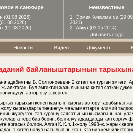
Новое в санжыре
Неизвестные
ан
(01 08 2026)
1.
Эрмек Кожахметов
(29 09
(01 08 2026)
2021)
ат
(01 08 2026)
2.
Айкут
(03 05 2014)
Добавить сюда
Новости
Видео
Документы
аданий байланыштарынын тарыхын
ана адабиятчы
Б. Солтоноевдин
2 китептен турган эмгеги. 
ж. аяктаган. Бул эмгектин жазылышына китеп саткан дүкөн
гонундугун автор өзү эскерген.
ыргыз тарыхын кенен камтып, кыргыз автору тарабынан жа
и жолу кыргыздарга тиешелүү маалыматтарга илимий талдоо
инин жүргүзгөн тап күрөшү саясатынын кысмагынынан ула
куяларга терс баа берип, белгилүү адамдарды кан соргуч 
 аргасыз болгон. Алгач К. К. т. 1-жолу 1993-ж. жарык көргө
радан 1 китеп болуп басылып чыккан. Кээ бир кемчиликтери