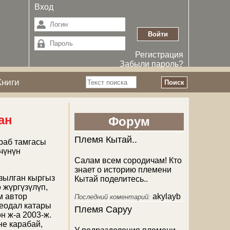
Вход
Регистрация
Забыли пароль?
Поиск
Книги
Форма поиска
ан
Форум
Племя Кытай..
Араб тамгасы
чүнүн
Салам всем сородичам! Кто
знает о историю племени
зылган кыргыз
Кытай поделитесь..
 жүргүзүлүп,
м автор
akylayb
Последний коментарий:
феодал катары
Племя Саруу
н ж-а 2003-ж.
не карабай,