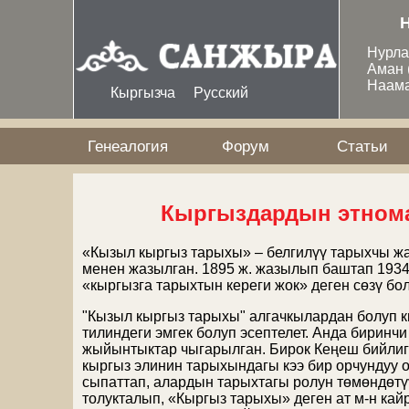
Перейти к основному содержанию
Нурл
Аман
Наам
Кыргызча
Русский
Генеалогия
Форум
Статьи
Кыргыздардын этном
«Кызыл кыргыз тарыхы» – белгилүү тарыхчы ж
менен жазылган. 1895 ж. жазылып баштап 1934 
«кыргызга тарыхтын кереги жок» деген сөзү бол
"Кызыл кыргыз тарыхы" алгачкылардан болуп к
тилиндеги эмгек болуп эсептелет. Анда биринч
жыйынтыктар чыгарылган. Бирок Кеңеш бийлиг
кыргыз элинин тарыхындагы кээ бир орчундуу о
сыпаттап, алардын тарыхтагы ролун төмөндөтүүгө
толукталып, «Кыргыз тарыхы» деген ат м-н кай