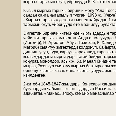
кыргыз тарыхын окуп, үйрөнүүдө К. К. т. өтө ма
Кызыл кыргыз тарыхы биринчи жолу "Ала-Тоо"
сандан санга чыгарылып турган. 1993 ж. "Учкун
«Кыргыз тарыхы» деген ат менен кайрадан 1 ки
тарыхын окуп, үйрөнүүдө өтө маанилүү булакта
Эмгектин биринчи китебинде кыргыздардын та
чейинки тарыхы камтылган. Анда ошол учурда 
(Ианкиф)
,
Н. Аристов
,
Абу-л-Гази хан
, К. Халид 
Магриб
) сыяктуу эмгектерди колдонуп, байырт
динлин, усун, түрк, карлук, караханид, кара кы
кылымдардагы кыргыздар,
Тагай бийдин
тарыхы
коңурат, моңолдор, асык ж. б.),
Манап бийдин
та
мырза
,
Эсенкул
сыяктуу кыргыз баатырлары жөн
орношу, кыргыз-казак жана кыргыз урууларыны
изилденген.
2-китеби 1845-1847-жылдары
Кенесары ханды
бугулардын чабышы, кыргыздардын Россияга к
адабияты, «Манас» эпосу, кээ бир манасчылар