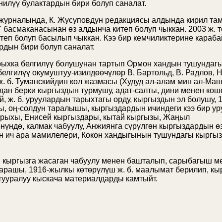
анилүү булактардын бири болуп саналат.
 журналында, К. Жусуповдун редакциясы алдында кирил та
" басмаканасынан өз алдынча китеп болуп чыккан. 2003 ж. 
теп болуп басылып чыккан. Кээ бир кемчиликтерине караба
рдын бири болуп саналат.
рыхка белгилүү болушунан тартып
Ормон хандын
тушундагы
белгилүү окумуштуу-изилдөөчүлөр
В. Бартольд
,
В. Радлов
,
Н
ж. б.
Туманскийдин кол жазмасы
(
Худуд ал-алам мин ал-Маш
адан берки кыргыздын турмушу, адат-салты, дини менен кош
тай, ж. б. уруулардын тарыхтагы орду, кыргыздын эл болушу, 
, оң-солдун таралышы, кыргыздардын ичиндеги кээ бир уру
рыхы,
Енисей кыргыздары
, кытай кыргызы,
Жаңыл
үндө, калмак чабуулу, Анжиянга сүрүлгөн кыргыздардын ө
н ич ара мамилелери,
Кокон хандыгынын
тушундагы кыргыз
н
кыргызга жасаган чабуулу менен башталып, сарыбагыш м
арашы, 1916-жылкы көтөрүлүш ж. б. маалымат берилип, кы
 тууралуу кыскача материалдарды камтыйт.