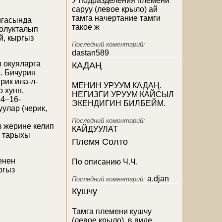
У подразделения племени
саруу (левое крыло) ай
тамга начертание тамги
мгасында
такое ж
толукталып
й, кыргыз
Последний коментарий:
dastan589
 окуяларга
КАДАҢ
. Бичурин
рик ила-л-
МЕНИН УРУУМ КАДАҢ.
о хунн,
НЕГИЗГИ УРУУМ КАЙСЫЛ
14–16-
ЭКЕНДИГИН БИЛБЕЙМ.
улар (черик,
Последний коментарий:
з жерине келип
КАЙДУУЛАТ
 тарыхы
Племя Солто
енен
По описанию Ч.Ч.
ргыз
a.djan
Последний коментарий:
Кушчу
Тамга племени кушчу
(левое крыло), в виде