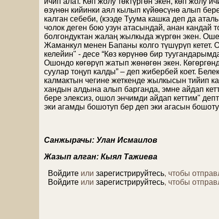
ичип алат. Көп жолу төктүргөн экен, көп жолу 
өзүнөн кийинки аял кылып күйөөсүнө алып бере
калган себеби, (кээде Туума кашка деп да атал
чолок деген бою узун атасындай, анан кандай т
болгондуктан жалаң жылкыда жүргөн экен. Оше
Жаманкул менен Бапаны колго түшүрүп кетет.
келейин" - десе “Көз көрүнөө бир туугандарымд
Ошондо көгөрүп жатып жөнөгөн экен. Көгөргөнд
суулар тоңуп калды” – деп жибербей коет. Бел
калмактын чегине жеткенде жылкысын тийип ка
хандын алдына алып барганда, эмне айдап кет
бере элексиз, ошол энчимди айдап кеттим" деп
эки агамды бошотуп бер деп эки агасын бошоту
Санжырачы: Улан Исмаилов
Жазып алган: Кыял Тажиев
Войдите
или
зарегистрируйтесь
, чтобы отпра
Войдите
или
зарегистрируйтесь
, чтобы отпра