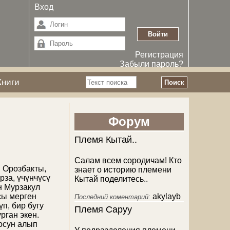
Вход
Регистрация
Забыли пароль?
Поиск
Книги
Форма поиска
Форум
Племя Кытай..
Салам всем сородичам! Кто
 Орозбакты,
знает о историю племени
за, үчүнчүсү
Кытай поделитесь..
н Мурзакул
сы мерген
akylayb
Последний коментарий:
п, бир бугу
Племя Саруу
рган экен.
осун алып