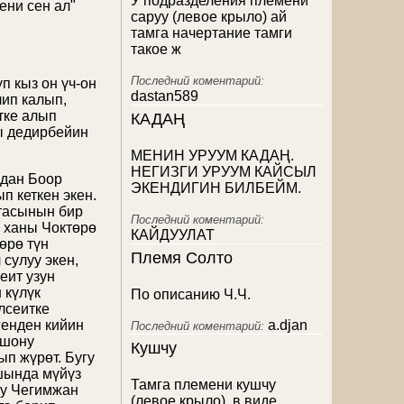
У подразделения племени
ени сен ал"
саруу (левое крыло) ай
тамга начертание тамги
такое ж
Последний коментарий:
п кыз он үч-он
dastan589
лип калып,
тке алып
КАДАҢ
ты дедирбейин
МЕНИН УРУУМ КАДАҢ.
НЕГИЗГИ УРУУМ КАЙСЫЛ
ндан Боор
ЭКЕНДИГИН БИЛБЕЙМ.
п кеткен экен.
атасынын бир
Последний коментарий:
н ханы Чоктөрө
КАЙДУУЛАТ
өрө түн
Племя Солто
 сулуу экен,
еит узун
 күлүк
По описанию Ч.Ч.
Алсеитке
генден кийин
a.djan
Последний коментарий:
ошону
Кушчу
ып жүрөт. Бугу
ашында мүйүз
Тамга племени кушчу
уну Чегимжан
(левое крыло), в виде