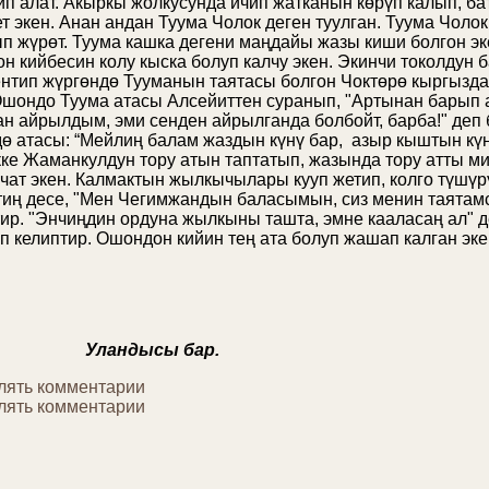
ичип алат. Акыркы жолкусунда ичип жатканын көрүп калып, ба
т экен. Анан андан Туума Чолок деген туулган. Туума Чоло
ып жүрөт. Туума кашка дегени маңдайы жазы киши болгон эк
он кийбесин колу кыска болуп калчу экен. Экинчи токолдун 
нтип жүргөндө Тууманын таятасы болгон Чоктөрө кыргызда
 Ошондо Туума атасы Алсейиттен суранып, "Артынан барып
ан айрылдым, эми сенден айрылганда болбойт, барба!" деп 
ө атасы: “Мейлиң балам жаздын күнү бар, азыр кыштын күн
екке Жаманкулдун тору атын таптатып, жазында тору атты м
чат экен. Калмактын жылкычылары кууп жетип, колго түшүр
тиң десе, "Мен Чегимжандын баласымын, сиз менин таятамс
тир. "Энчиңдин ордуна жылкыны ташта, эмне кааласаң ал" 
п келиптир. Ошондон кийин тең ата болуп жашап калган эке
а Уландысы бар.
влять комментарии
влять комментарии