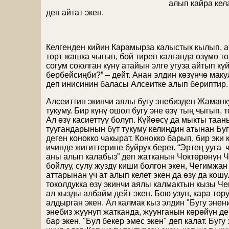
алып кайра кел
деп айтат экен.
Келгенден кийин Карамырза калыстык кылып, а
төрт жашка чыгып, бой тиреп калганда өзүмө т
согум союлган күнү атайын элге угуза айтып к
бербейсиңби?” – дейт. Анан элдин көзүнчө ма
деп инисинин баласы Алсеитке алып бериптир. 
Алсеиттин экинчи аялы бугу энебизден Жаманку
тукуму. Бир күнү ошол бугу эне өзү тың чыгып,
Ал өзү касиеттүү болуп. Күйөөсү да мыкты таа
туугандарынын бүт тукуму келиндин атынан Буг
деген конокко чакырат. Конокко барып, бир эки
ичинде жигиттерине буйрук берет. “Эртең ууга 
аны алып калабыз” деп жатканын Чоктөрөнүн Че
бойлуу, сулу жуздү киши болгон экен, Чегимжан
аттарынан үч ат алып келет экен да өзү да кошу
токолдукка өзү экинчи аялы калмактын кызы Ч
ал кызды албайм дейт экен. Бою узун, кара тор
алдырган экен. Ал калмак кыз элдин "Бугу энен
энебиз жуунуп жатканда, жуунганын көрөйүн де
бар экен. "Бул бекер эмес экен" деп калат. Буг