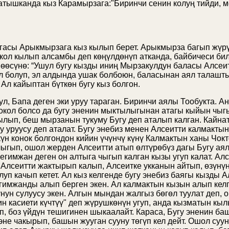
атышканда кыз Карамырзага:"Биринчи сенин колуң тийди, м
гасы Арыкмырзага кыз кылып берет. Арыкмырза багып жүрү
окол кылып алсамбы деп көңүлдөнүп атканда, байбичеси би
үйөөсүнө: “Ушул бугу кызды иниң Мырзакулдун баласы Алсеи
кул болуп, эл алдында ушак болбоюн, баласынан аял талаш
Ал кайыптан бүткөн бугу кыз болгон.
л, Бапа деген эки уруу тараган. Биринчи аялы Тообукта. А
 токол болсо да бугу эненин мыктылыгынан атагы кыйын чыгы
нылып, беш мырзанын тукуму Бугу деп аталып калган. Кайн
у уруусу деп аталат. Бугу энебиз менен Алсеитти калмакты
 күн конок болгондон кийин үчүнчү күнү Калмактын ханы Чокт
чыгып, ошол жерден Алсеитти атып өлтүрөбүз дагы Бугу аял
гимжан деген он алтыга чыгып калган кызы угуп калат. Алс
 Алсеитти жактырып калып, Алсеитке укканын айтып, өзүнүн
луп качып кетет. Ал кыз келгенде бугу энебиз баягы кызды 
егимжанды алып берген экен. Ал калмактын кызын алып кел
унун сулуусу экен. Алгын мындан жалгыз бөгөл туулат деп, 
ин касиети күчтүү" деп жүрушкөнүн угуп, анда кызматын кыл
п, боз үйдүн тешигинен шыкаалайт. Караса, Бугу эненин б
у эне чакырып, башын жууган сууну төгүп кел дейт. Ошол су