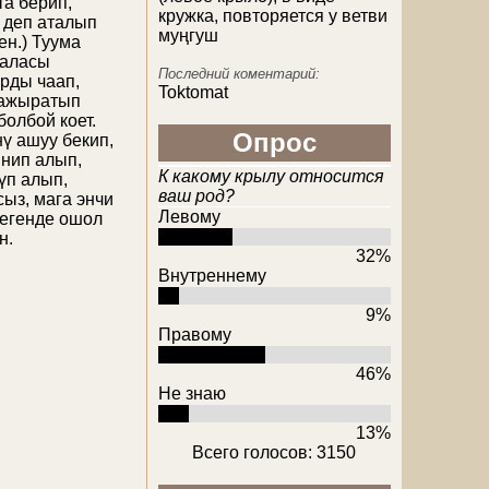
та берип,
кружка, повторяется у ветви
к деп аталып
муңгуш
ен.) Туума
баласы
Последний коментарий:
рды чаап,
Toktomat
 ажыратып
болбой коет.
Опрос
ү ашуу бекип,
инип алып,
К какому крылу относится
үп алып,
ваш род?
ыз, мага энчи
Левому
дегенде ошол
н.
32%
Внутреннему
9%
Правому
46%
Не знаю
13%
Всего голосов: 3150