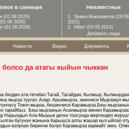
Новое в санжыре
Неизвестные
ан
(01 08 2026)
1.
Эрмек Кожахметов
(29 09
(01 08 2026)
2021)
ат
(01 08 2026)
2.
Айкут
(03 05 2014)
Добавить сюда
Новости
Видео
Документы
л болсо да атагы кыйын чыккан
 биздин ата-тегибиз Тагай, Тагайдан, Кылжыр, Кылжырдан
еш мырза туулат. Алар: Арыкмырза, экинчиси Мырзакул мыр
ртүнчүсү Токоч мырза, бешинчиси Карамырза.Беш мырзаны
ен тарайбыз. Беш мырзанын Асанмырза менен Карамырза
ар Нарындын Ала-Мышык деген тоосунда мергендеп жүрүшү
тылган бугунун жанына барышса алты жашар кыз ыйлап оту
дын колунан биринчи болуп Карамырза кармайт экен. Олж