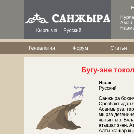
Перейти к основному содержанию
Нурл
Аман
Наам
Кыргызча
Русский
Генеалогия
Форум
Статьи
Бугу-эне токо
Язык
Русский
Санжыра боюнча
Орозбактыдан б
Асанмырза, тө
мырза дегенин
чыгыптыр. Бул
атышат экен. А
Алты жашар кыз