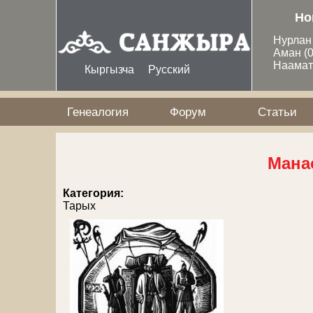
Перейти к основному содержанию
Но
Нурла
Аман
(
Наама
Кыргызча
Русский
Генеалогия
Форум
Статьи
Мана
Категория:
Тарых